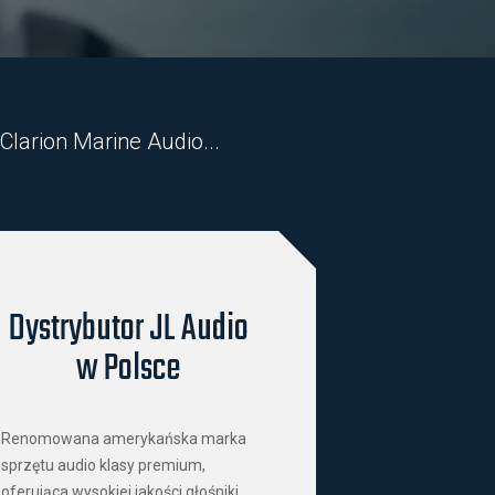
larion Marine Audio...
Dystrybutor JL Audio
w Polsce
Renomowana amerykańska marka
sprzętu audio klasy premium,
oferująca wysokiej jakości głośniki,