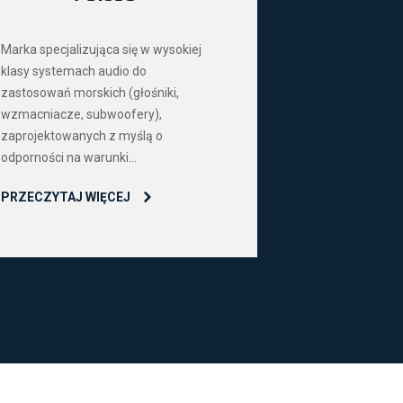
Marka specjalizująca się w wysokiej
klasy systemach audio do
zastosowań morskich (głośniki,
wzmacniacze, subwoofery),
zaprojektowanych z myślą o
odporności na warunki...
PRZECZYTAJ WIĘCEJ