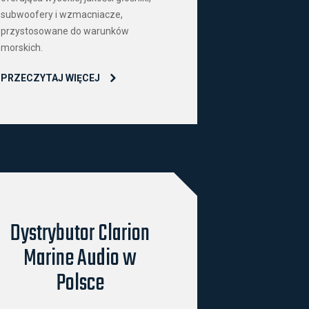
subwoofery i wzmacniacze,
przystosowane do warunków
morskich.
PRZECZYTAJ WIĘCEJ
Dystrybutor Clarion
Marine Audio w
Polsce