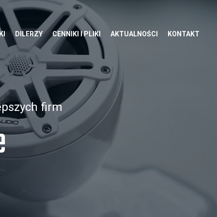
KI
DILERZY
CENNIKI I PLIKI
AKTUALNOŚCI
KONTAKT
epszych firm
e