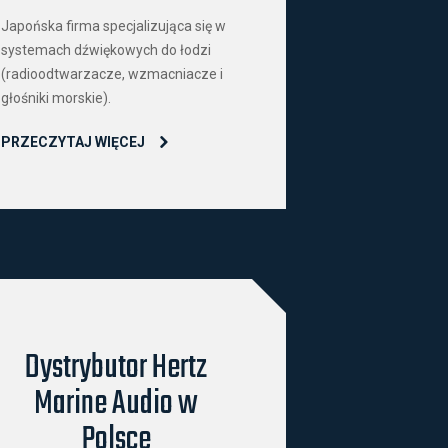
Japońska firma specjalizująca się w
systemach dźwiękowych do łodzi
(radioodtwarzacze, wzmacniacze i
głośniki morskie).
PRZECZYTAJ WIĘCEJ
Dystrybutor Hertz
Marine Audio w
Polsce