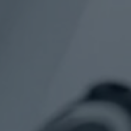
PRIME MARINE SP. Z O.O.
ul. Stara 140, 05-270 Nadma
primemarine@primemarine.com.pl
Firma otwarta w godzinach
pon.- pt. 09.00 - 17.00
© 2023
Prime Marine sp. z o. o.
Wszelkie
Projekt, wykonanie
Prawa Zastrzeżone
Mazury24.eu