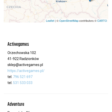
Leaflet
| ©
OpenStreetMap
contributors ©
CARTO
Activegames
Orzechowska 102
41-922 Radzionków
sklep@activegames.pl
https://activegames.pl/
tel.
796 521 697
tel.
531 533 033
Adventure