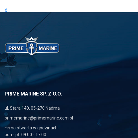
19-300 Ełk
╳
biuro@honda.elk.pl
www.silnikizaburtowe.net
tel.
606 875 939
Atom Marine
Tamka 5
80-609 Gdańsk
atom.marine@op.pl
tel.
609 259 796
PRIME MARINE SP. Z O.O.
ul. Stara 140, 05-270 Nadma
Barakuda
primemarine@primemarine.com.pl
Henryka Sienkiewicza 12
Firma otwarta w godzinach
14-200 Iława
pon.- pt. 09.00 - 17.00
barakudailawa@op.pl