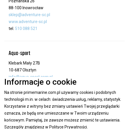
Poznańska 26
88-100 Inowrocław
sklep@adventure-sc.pl
www.adventure-sc.pl
tel.
510 088 521
Aqua-sport
Klebark Mały 27B
10-687 Olsztyn
info@aqua-sport.com.pl
Informacje o cookie
www.aqua-sport.com.pl
tel.
89 532 03 02
Na stronie primemarine.com.pl używamy cookies i podobnych
technologii m.in. w celach: świadczenia usług, reklamy, statystyk.
Korzystanie z witryny bez zmiany ustawień Twojej przeglądarki
oznacza, że będą one umieszczane w Twoim urządzeniu
Argo
końcowym. Pamiętaj, że zawsze możesz zmienić te ustawienia.
Magazynowa 7/1
Szczegóły znajdziesz w
Polityce Prywatności
.