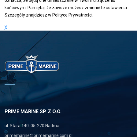
oznacza, że będą one umieszczane w Twoim urządzeniu
końcowym. Pamiętaj, że zawsze możesz zmienić te ustawienia.
Szczegóły znajdziesz w
Polityce Prywatności
.
╳
PRIME MARINE SP. Z O.O.
ul. Stara 140, 05-270 Nadma
primemarine@primemarine.com.pl