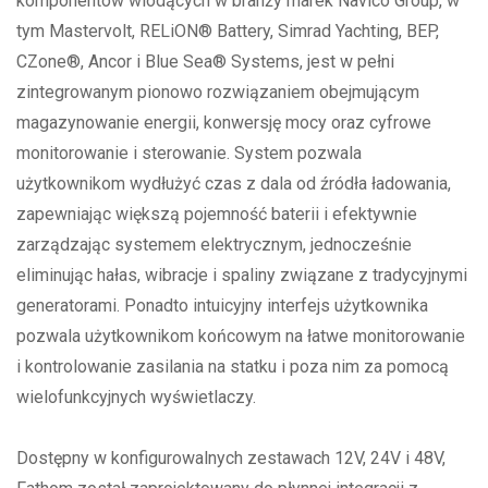
komponentów wiodących w branży marek Navico Group, w
tym Mastervolt, RELiON® Battery, Simrad Yachting, BEP,
CZone®, Ancor i Blue Sea® Systems, jest w pełni
zintegrowanym pionowo rozwiązaniem obejmującym
magazynowanie energii, konwersję mocy oraz cyfrowe
monitorowanie i sterowanie. System pozwala
użytkownikom wydłużyć czas z dala od źródła ładowania,
zapewniając większą pojemność baterii i efektywnie
zarządzając systemem elektrycznym, jednocześnie
eliminując hałas, wibracje i spaliny związane z tradycyjnymi
generatorami. Ponadto intuicyjny interfejs użytkownika
pozwala użytkownikom końcowym na łatwe monitorowanie
i kontrolowanie zasilania na statku i poza nim za pomocą
wielofunkcyjnych wyświetlaczy.
Dostępny w konfigurowalnych zestawach 12V, 24V i 48V,