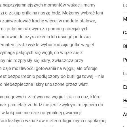
 z najprzyjemniejszych momentów wakacji, mamy
L
zi o zakup grilla na naszą łódź. Możemy wybrać tani
M
bo zainwestować trochę więcej w modele stalowe,
ę na pulpicie rufowym za pomocą specjalnych
C
emontować do czyszczenia lub usunąć podczas
ylematem jest zwykle wybór rodzaju grilla: węgiel
B
wymaga palących się węgli, co wiąże się z
P
by nie rozprysły się iskry, zwłaszcza przy
e daje możliwości gotowania na węglu, ale oferuje
L
jest bezpośrednio podłączony do butli gazowej – nie
 o niebezpieczne iskry unoszone przez wiatr.
E
mpingowych, zarówno na węgiel, jak i na gaz, które
H
dnak pamiętać, że łódź nie jest zwykłym miejscem do
gu w kokpicie nie daje optymalnej gwarancji
A
 idealnych warunków meteorologicznych i spokojnej