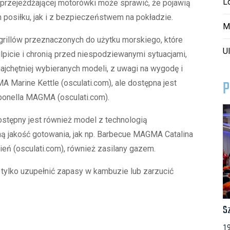
L
 przejeżdżającej motorówki może sprawić, że pojawią
posiłku, jak i z bezpieczeństwem na pokładzie.
M
 grillów przeznaczonych do użytku morskiego, które
Ul
picie i chronią przed niespodziewanymi sytuacjami,
jchętniej wybieranych modeli, z uwagi na wygodę i
P
 Marine Kettle (osculati.com), ale dostępna jest
bonella MAGMA (osculati.com).
ostępny jest również model z technologią
ną jakość gotowania, jak np. Barbecue MAGMA Catalina
wień (osculati.com), również zasilany gazem.
 tylko uzupełnić zapasy w kambuzie lub zarzucić
S
19