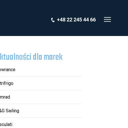
+48 22 245 44 66
ktualności dla marek
owrance
trifrigo
imrad
&G Sailing
sculati