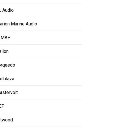
L Audio
larion Marine Audio
-MAP
elion
orqeedo
ailblaza
astervolt
EP
ttwood