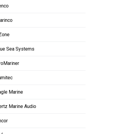
enco
arinco
Zone
lue Sea Systems
roMariner
umitec
agle Marine
ertz Marine Audio
ncor