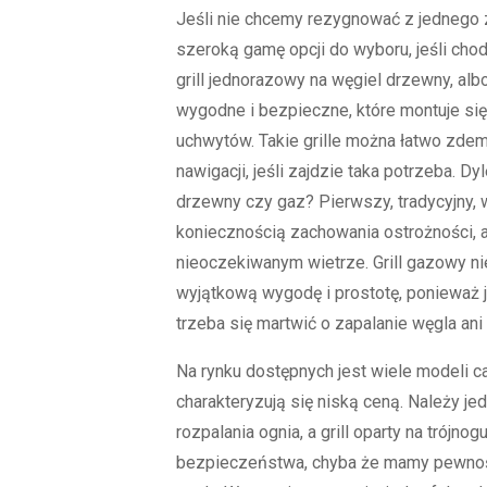
Jeśli nie chcemy rezygnować z jednego
szeroką gamę opcji do wyboru, jeśli chod
grill jednorazowy na węgiel drzewny, al
wygodne i bezpieczne, które montuje si
uchwytów. Takie grille można łatwo zd
nawigacji, jeśli zajdzie taka potrzeba. D
drzewny czy gaz? Pierwszy, tradycyjny, 
koniecznością zachowania ostrożności, a
nieoczekiwanym wietrze. Grill gazowy ni
wyjątkową wygodę i prostotę, ponieważ 
trzeba się martwić o zapalanie węgla ani
Na rynku dostępnych jest wiele modeli ca
charakteryzują się niską ceną. Należy je
rozpalania ognia, a grill oparty na trójno
bezpieczeństwa, chyba że mamy pewność