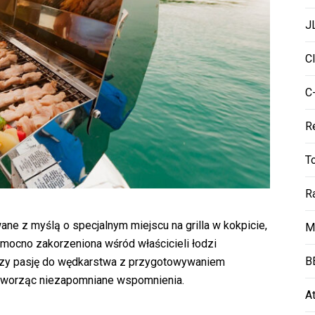
J
C
C
R
T
R
ne z myślą o specjalnym miejscu na grilla w kokpicie,
M
uż mocno zakorzeniona wśród właścicieli łodzi
B
czy pasję do wędkarstwa z przygotowywaniem
, tworząc niezapomniane wspomnienia.
A