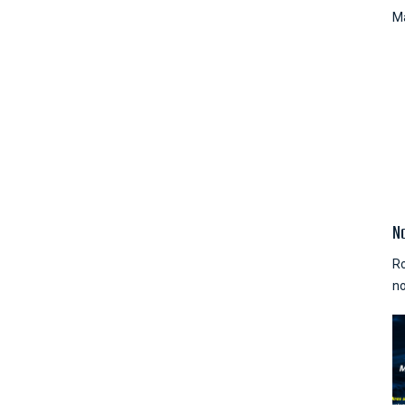
Ma
N
Ro
no