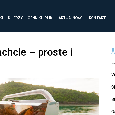
KI
DILERZY
CENNIKI I PLIKI
AKTUALNOŚCI
KONTAKT
A
achcie – proste i
L
Vi
S
B
O