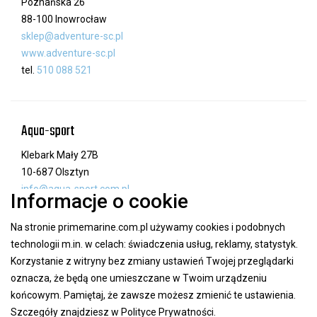
Poznańska 26
88-100 Inowrocław
sklep@adventure-sc.pl
www.adventure-sc.pl
tel.
510 088 521
Aqua-sport
Klebark Mały 27B
10-687 Olsztyn
info@aqua-sport.com.pl
Informacje o cookie
www.aqua-sport.com.pl
tel.
89 532 03 02
Na stronie primemarine.com.pl używamy cookies i podobnych
technologii m.in. w celach: świadczenia usług, reklamy, statystyk.
Korzystanie z witryny bez zmiany ustawień Twojej przeglądarki
oznacza, że będą one umieszczane w Twoim urządzeniu
Argo
końcowym. Pamiętaj, że zawsze możesz zmienić te ustawienia.
Magazynowa 7/1
Szczegóły znajdziesz w
Polityce Prywatności
.