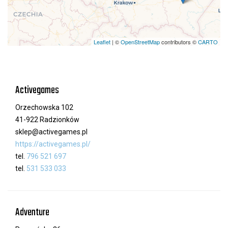
Leaflet
| ©
OpenStreetMap
contributors ©
CARTO
Activegames
Orzechowska 102
41-922 Radzionków
sklep@activegames.pl
https://activegames.pl/
tel.
796 521 697
tel.
531 533 033
Adventure